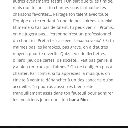
autres évènements festifs ! On sait que tu es timide,
mais que toi aussi tu chantes sous la douche tes
chansons favorites… Partage ton talent avec toute
l’équipe en te rendant à une de nos soirées karaoké !
Et même si t’as pas de talent, tu peux venir… Promis,
on ne jugera pas… Personne n’est un professionnel
du chant ici. Prêt à te “casseeer laaaaaa voiiix” ? Si tu
n’aimes pas les karaokés, pas grave, on a d’autres
moyens pour te divertir. Quiz, jeux de fléchettes,
billard, jeux de cartes, de société… Fait pas genre, il
y a bien un truc que t’aimes ? On ne t’obligera pas à
chanter. Par contre, si tu apprécies la musique, on
t’invite à venir te déhancher à un des concerts qu’on
accueille. Tu pourras aussi très bien rester
tranquillement assis dans ton fauteuil pour admirer
les musiciens jouer dans ton
bar à Rioz.