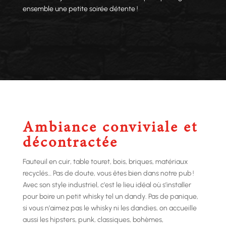
ensemble une petite soirée détente !
Ambiance conviviale et
décontractée
Fauteuil en cuir, table touret, bois, briques, matériaux
recyclés… Pas de doute, vous êtes bien dans notre pub !
Avec son style industriel, c’est le lieu idéal où s’installer
pour boire un petit whisky tel un dandy. Pas de panique,
si vous n’aimez pas le whisky ni les dandies, on accueille
aussi les hipsters, punk, classiques, bohèmes,