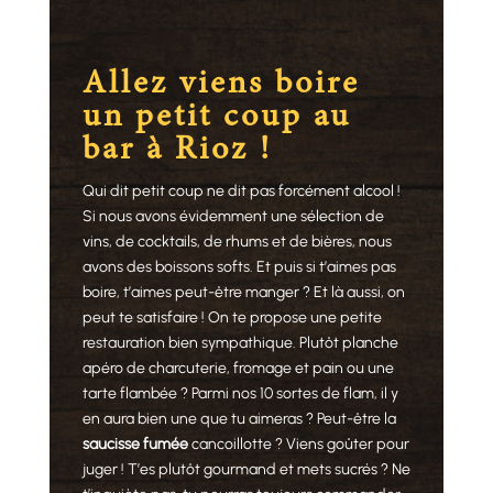
Allez viens boire
un petit coup au
bar à Rioz !
Qui dit petit coup ne dit pas forcément alcool !
Si nous avons évidemment une sélection de
vins, de cocktails, de rhums et de bières, nous
avons des boissons softs. Et puis si t’aimes pas
boire, t’aimes peut-être manger ? Et là aussi, on
peut te satisfaire ! On te propose une petite
restauration bien sympathique. Plutôt planche
apéro de charcuterie, fromage et pain ou une
tarte flambée ? Parmi nos 10 sortes de flam, il y
en aura bien une que tu aimeras ? Peut-être la
saucisse fumée
cancoillotte ? Viens goûter pour
juger ! T’es plutôt gourmand et mets sucrés ? Ne