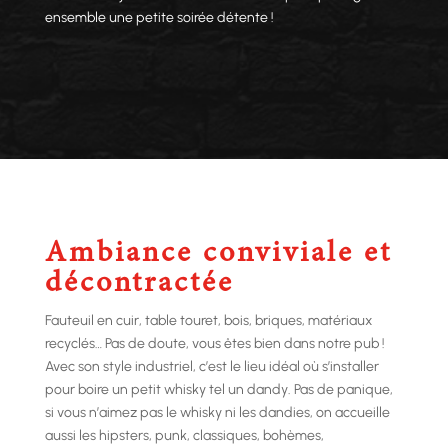
ensemble une petite soirée détente !
Ambiance conviviale et
décontractée
Fauteuil en cuir, table touret, bois, briques, matériaux
recyclés… Pas de doute, vous êtes bien dans notre pub !
Avec son style industriel, c’est le lieu idéal où s’installer
pour boire un petit whisky tel un dandy. Pas de panique,
si vous n’aimez pas le whisky ni les dandies, on accueille
aussi les hipsters, punk, classiques, bohèmes,