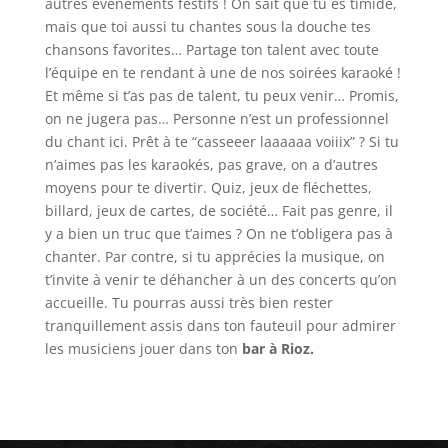
autres évènements festifs ! On sait que tu es timide,
mais que toi aussi tu chantes sous la douche tes
chansons favorites… Partage ton talent avec toute
l’équipe en te rendant à une de nos soirées karaoké !
Et même si t’as pas de talent, tu peux venir… Promis,
on ne jugera pas… Personne n’est un professionnel
du chant ici. Prêt à te “casseeer laaaaaa voiiix” ? Si tu
n’aimes pas les karaokés, pas grave, on a d’autres
moyens pour te divertir. Quiz, jeux de fléchettes,
billard, jeux de cartes, de société… Fait pas genre, il
y a bien un truc que t’aimes ? On ne t’obligera pas à
chanter. Par contre, si tu apprécies la musique, on
t’invite à venir te déhancher à un des concerts qu’on
accueille. Tu pourras aussi très bien rester
tranquillement assis dans ton fauteuil pour admirer
les musiciens jouer dans ton
bar à Rioz.