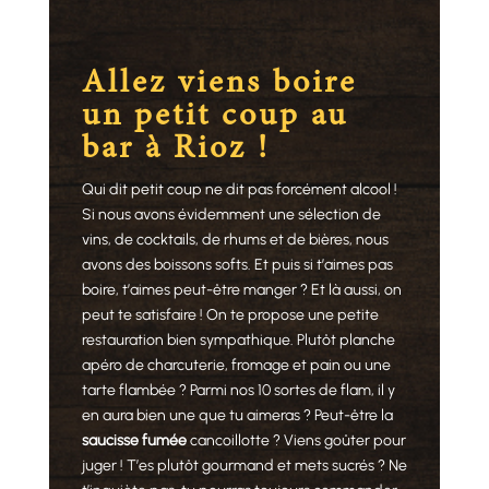
Allez viens boire
un petit coup au
bar à Rioz !
Qui dit petit coup ne dit pas forcément alcool !
Si nous avons évidemment une sélection de
vins, de cocktails, de rhums et de bières, nous
avons des boissons softs. Et puis si t’aimes pas
boire, t’aimes peut-être manger ? Et là aussi, on
peut te satisfaire ! On te propose une petite
restauration bien sympathique. Plutôt planche
apéro de charcuterie, fromage et pain ou une
tarte flambée ? Parmi nos 10 sortes de flam, il y
en aura bien une que tu aimeras ? Peut-être la
saucisse fumée
cancoillotte ? Viens goûter pour
juger ! T’es plutôt gourmand et mets sucrés ? Ne