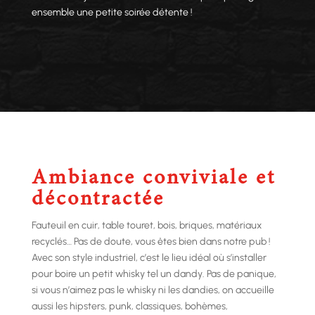
ensemble une petite soirée détente !
Ambiance conviviale et
décontractée
Fauteuil en cuir, table touret, bois, briques, matériaux
recyclés… Pas de doute, vous êtes bien dans notre pub !
Avec son style industriel, c’est le lieu idéal où s’installer
pour boire un petit whisky tel un dandy. Pas de panique,
si vous n’aimez pas le whisky ni les dandies, on accueille
aussi les hipsters, punk, classiques, bohèmes,