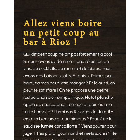
Allez viens boire
un petit coup au
bar à Rioz !
Qui dit petit coup ne dit pas forcément alcool !
Si nous avons évidemment une sélection de
vins, de cocktails, de rhums et de bières, nous
avons des boissons softs. Et puis si t’aimes pas
boire, t’aimes peut-être manger ? Et là aussi, on
peut te satisfaire ! On te propose une petite
restauration bien sympathique. Plutôt planche
apéro de charcuterie, fromage et pain ou une
tarte flambée ? Parmi nos 10 sortes de flam, il y
en aura bien une que tu aimeras ? Peut-être la
saucisse fumée
cancoillotte ? Viens goûter pour
juger ! T’es plutôt gourmand et mets sucrés ? Ne