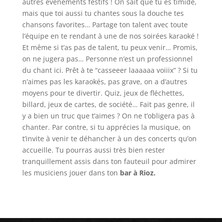
autres évènements festifs ! On sait que tu es timide,
mais que toi aussi tu chantes sous la douche tes
chansons favorites… Partage ton talent avec toute
l’équipe en te rendant à une de nos soirées karaoké !
Et même si t’as pas de talent, tu peux venir… Promis,
on ne jugera pas… Personne n’est un professionnel
du chant ici. Prêt à te “casseeer laaaaaa voiiix” ? Si tu
n’aimes pas les karaokés, pas grave, on a d’autres
moyens pour te divertir. Quiz, jeux de fléchettes,
billard, jeux de cartes, de société… Fait pas genre, il
y a bien un truc que t’aimes ? On ne t’obligera pas à
chanter. Par contre, si tu apprécies la musique, on
t’invite à venir te déhancher à un des concerts qu’on
accueille. Tu pourras aussi très bien rester
tranquillement assis dans ton fauteuil pour admirer
les musiciens jouer dans ton
bar à Rioz.