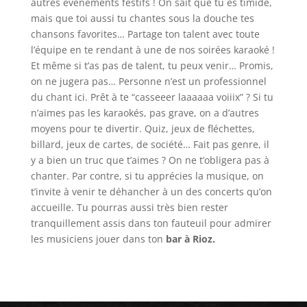
autres évènements festifs ! On sait que tu es timide,
mais que toi aussi tu chantes sous la douche tes
chansons favorites… Partage ton talent avec toute
l’équipe en te rendant à une de nos soirées karaoké !
Et même si t’as pas de talent, tu peux venir… Promis,
on ne jugera pas… Personne n’est un professionnel
du chant ici. Prêt à te “casseeer laaaaaa voiiix” ? Si tu
n’aimes pas les karaokés, pas grave, on a d’autres
moyens pour te divertir. Quiz, jeux de fléchettes,
billard, jeux de cartes, de société… Fait pas genre, il
y a bien un truc que t’aimes ? On ne t’obligera pas à
chanter. Par contre, si tu apprécies la musique, on
t’invite à venir te déhancher à un des concerts qu’on
accueille. Tu pourras aussi très bien rester
tranquillement assis dans ton fauteuil pour admirer
les musiciens jouer dans ton
bar à Rioz.