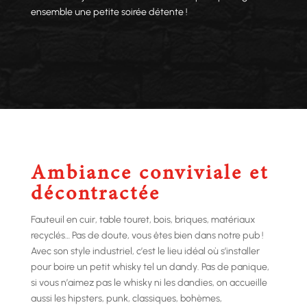
ensemble une petite soirée détente !
Ambiance conviviale et
décontractée
Fauteuil en cuir, table touret, bois, briques, matériaux
recyclés… Pas de doute, vous êtes bien dans notre pub !
Avec son style industriel, c’est le lieu idéal où s’installer
pour boire un petit whisky tel un dandy. Pas de panique,
si vous n’aimez pas le whisky ni les dandies, on accueille
aussi les hipsters, punk, classiques, bohèmes,