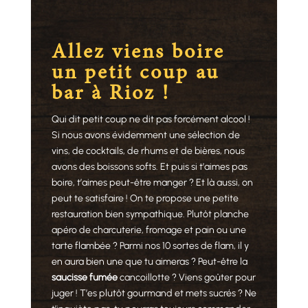
Allez viens boire
un petit coup au
bar à Rioz !
Qui dit petit coup ne dit pas forcément alcool !
Si nous avons évidemment une sélection de
vins, de cocktails, de rhums et de bières, nous
avons des boissons softs. Et puis si t’aimes pas
boire, t’aimes peut-être manger ? Et là aussi, on
peut te satisfaire ! On te propose une petite
restauration bien sympathique. Plutôt planche
apéro de charcuterie, fromage et pain ou une
tarte flambée ? Parmi nos 10 sortes de flam, il y
en aura bien une que tu aimeras ? Peut-être la
saucisse fumée
cancoillotte ? Viens goûter pour
juger ! T’es plutôt gourmand et mets sucrés ? Ne