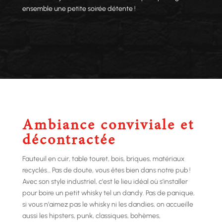
ensemble une petite soirée détente !
Ambiance conviviale et
décontractée
Fauteuil en cuir, table touret, bois, briques, matériaux
recyclés… Pas de doute, vous êtes bien dans notre pub !
Avec son style industriel, c’est le lieu idéal où s’installer
pour boire un petit whisky tel un dandy. Pas de panique,
si vous n’aimez pas le whisky ni les dandies, on accueille
aussi les hipsters, punk, classiques, bohèmes,