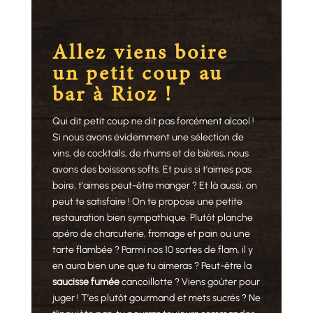
Allez viens boire
un petit coup au
bar à Rioz !
Qui dit petit coup ne dit pas forcément alcool !
Si nous avons évidemment une sélection de
vins, de cocktails, de rhums et de bières, nous
avons des boissons softs. Et puis si t’aimes pas
boire, t’aimes peut-être manger ? Et là aussi, on
peut te satisfaire ! On te propose une petite
restauration bien sympathique. Plutôt planche
apéro de charcuterie, fromage et pain ou une
tarte flambée ? Parmi nos 10 sortes de flam, il y
en aura bien une que tu aimeras ? Peut-être la
saucisse fumée
cancoillotte ? Viens goûter pour
juger ! T’es plutôt gourmand et mets sucrés ? Ne