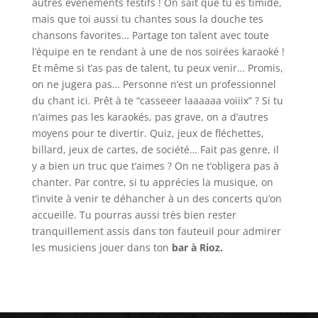
autres évènements festifs ! On sait que tu es timide,
mais que toi aussi tu chantes sous la douche tes
chansons favorites… Partage ton talent avec toute
l’équipe en te rendant à une de nos soirées karaoké !
Et même si t’as pas de talent, tu peux venir… Promis,
on ne jugera pas… Personne n’est un professionnel
du chant ici. Prêt à te “casseeer laaaaaa voiiix” ? Si tu
n’aimes pas les karaokés, pas grave, on a d’autres
moyens pour te divertir. Quiz, jeux de fléchettes,
billard, jeux de cartes, de société… Fait pas genre, il
y a bien un truc que t’aimes ? On ne t’obligera pas à
chanter. Par contre, si tu apprécies la musique, on
t’invite à venir te déhancher à un des concerts qu’on
accueille. Tu pourras aussi très bien rester
tranquillement assis dans ton fauteuil pour admirer
les musiciens jouer dans ton
bar à Rioz.