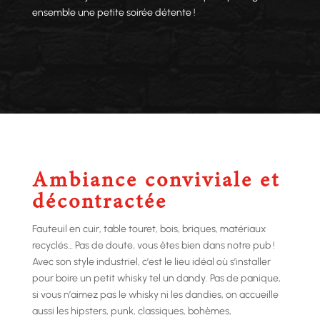
ensemble une petite soirée détente !
Ambiance conviviale et
décontractée
Fauteuil en cuir, table touret, bois, briques, matériaux
recyclés… Pas de doute, vous êtes bien dans notre pub !
Avec son style industriel, c’est le lieu idéal où s’installer
pour boire un petit whisky tel un dandy. Pas de panique,
si vous n’aimez pas le whisky ni les dandies, on accueille
aussi les hipsters, punk, classiques, bohèmes,