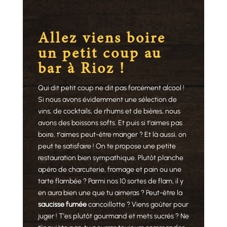
Allez viens boire
un petit coup au
bar à Rioz !
Qui dit petit coup ne dit pas forcément alcool !
Si nous avons évidemment une sélection de
vins, de cocktails, de rhums et de bières, nous
avons des boissons softs. Et puis si t’aimes pas
boire, t’aimes peut-être manger ? Et là aussi, on
peut te satisfaire ! On te propose une petite
restauration bien sympathique. Plutôt planche
apéro de charcuterie, fromage et pain ou une
tarte flambée ? Parmi nos 10 sortes de flam, il y
en aura bien une que tu aimeras ? Peut-être la
saucisse fumée
cancoillotte ? Viens goûter pour
juger ! T’es plutôt gourmand et mets sucrés ? Ne