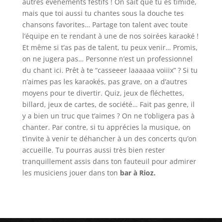
autres évènements festifs ! On sait que tu es timide,
mais que toi aussi tu chantes sous la douche tes
chansons favorites… Partage ton talent avec toute
l’équipe en te rendant à une de nos soirées karaoké !
Et même si t’as pas de talent, tu peux venir… Promis,
on ne jugera pas… Personne n’est un professionnel
du chant ici. Prêt à te “casseeer laaaaaa voiiix” ? Si tu
n’aimes pas les karaokés, pas grave, on a d’autres
moyens pour te divertir. Quiz, jeux de fléchettes,
billard, jeux de cartes, de société… Fait pas genre, il
y a bien un truc que t’aimes ? On ne t’obligera pas à
chanter. Par contre, si tu apprécies la musique, on
t’invite à venir te déhancher à un des concerts qu’on
accueille. Tu pourras aussi très bien rester
tranquillement assis dans ton fauteuil pour admirer
les musiciens jouer dans ton
bar à Rioz.