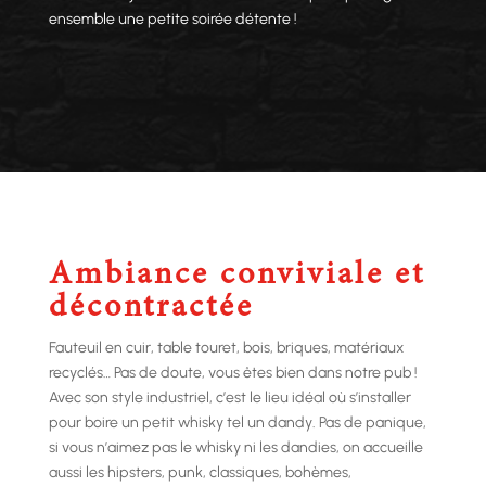
ensemble une petite soirée détente !
Ambiance conviviale et
décontractée
Fauteuil en cuir, table touret, bois, briques, matériaux
recyclés… Pas de doute, vous êtes bien dans notre pub !
Avec son style industriel, c’est le lieu idéal où s’installer
pour boire un petit whisky tel un dandy. Pas de panique,
si vous n’aimez pas le whisky ni les dandies, on accueille
aussi les hipsters, punk, classiques, bohèmes,