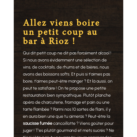
Allez viens boire
un petit coup au
bar à Rioz !
Qui dit petit coup ne dit pas forcément alcool !
Si nous avons évidemment une sélection de
vins, de cocktails, de rhums et de bières, nous
avons des boissons softs. Et puis si t’aimes pas
boire, t’aimes peut-être manger ? Et là aussi, on
peut te satisfaire ! On te propose une petite
restauration bien sympathique. Plutôt planche
apéro de charcuterie, fromage et pain ou une
tarte flambée ? Parmi nos 10 sortes de flam, il y
en aura bien une que tu aimeras ? Peut-être la
saucisse fumée
cancoillotte ? Viens goûter pour
juger ! T’es plutôt gourmand et mets sucrés ? Ne