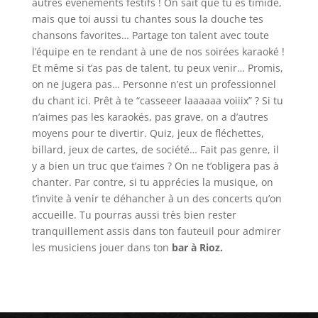
autres évènements festifs ! On sait que tu es timide,
mais que toi aussi tu chantes sous la douche tes
chansons favorites… Partage ton talent avec toute
l’équipe en te rendant à une de nos soirées karaoké !
Et même si t’as pas de talent, tu peux venir… Promis,
on ne jugera pas… Personne n’est un professionnel
du chant ici. Prêt à te “casseeer laaaaaa voiiix” ? Si tu
n’aimes pas les karaokés, pas grave, on a d’autres
moyens pour te divertir. Quiz, jeux de fléchettes,
billard, jeux de cartes, de société… Fait pas genre, il
y a bien un truc que t’aimes ? On ne t’obligera pas à
chanter. Par contre, si tu apprécies la musique, on
t’invite à venir te déhancher à un des concerts qu’on
accueille. Tu pourras aussi très bien rester
tranquillement assis dans ton fauteuil pour admirer
les musiciens jouer dans ton
bar à Rioz.