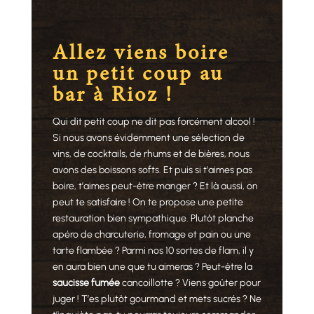
Allez viens boire
un petit coup au
bar à Rioz !
Qui dit petit coup ne dit pas forcément alcool !
Si nous avons évidemment une sélection de
vins, de cocktails, de rhums et de bières, nous
avons des boissons softs. Et puis si t’aimes pas
boire, t’aimes peut-être manger ? Et là aussi, on
peut te satisfaire ! On te propose une petite
restauration bien sympathique. Plutôt planche
apéro de charcuterie, fromage et pain ou une
tarte flambée ? Parmi nos 10 sortes de flam, il y
en aura bien une que tu aimeras ? Peut-être la
saucisse fumée
cancoillotte ? Viens goûter pour
juger ! T’es plutôt gourmand et mets sucrés ? Ne