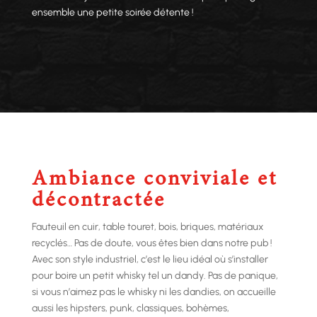
ensemble une petite soirée détente !
Ambiance conviviale et
décontractée
Fauteuil en cuir, table touret, bois, briques, matériaux
recyclés… Pas de doute, vous êtes bien dans notre pub !
Avec son style industriel, c’est le lieu idéal où s’installer
pour boire un petit whisky tel un dandy. Pas de panique,
si vous n’aimez pas le whisky ni les dandies, on accueille
aussi les hipsters, punk, classiques, bohèmes,