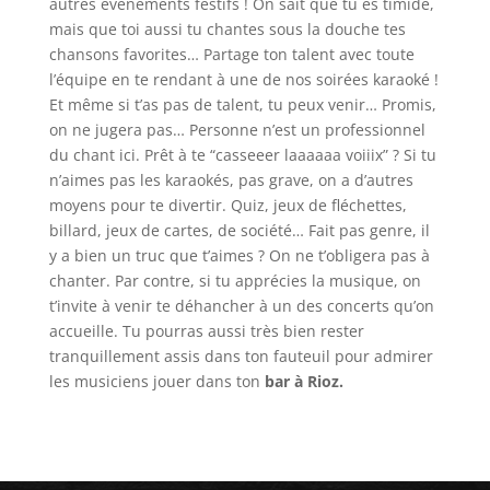
autres évènements festifs ! On sait que tu es timide,
mais que toi aussi tu chantes sous la douche tes
chansons favorites… Partage ton talent avec toute
l’équipe en te rendant à une de nos soirées karaoké !
Et même si t’as pas de talent, tu peux venir… Promis,
on ne jugera pas… Personne n’est un professionnel
du chant ici. Prêt à te “casseeer laaaaaa voiiix” ? Si tu
n’aimes pas les karaokés, pas grave, on a d’autres
moyens pour te divertir. Quiz, jeux de fléchettes,
billard, jeux de cartes, de société… Fait pas genre, il
y a bien un truc que t’aimes ? On ne t’obligera pas à
chanter. Par contre, si tu apprécies la musique, on
t’invite à venir te déhancher à un des concerts qu’on
accueille. Tu pourras aussi très bien rester
tranquillement assis dans ton fauteuil pour admirer
les musiciens jouer dans ton
bar à Rioz.